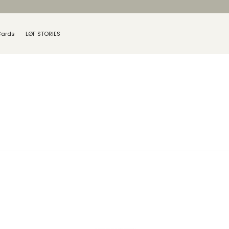
Cards
LØF STORIES