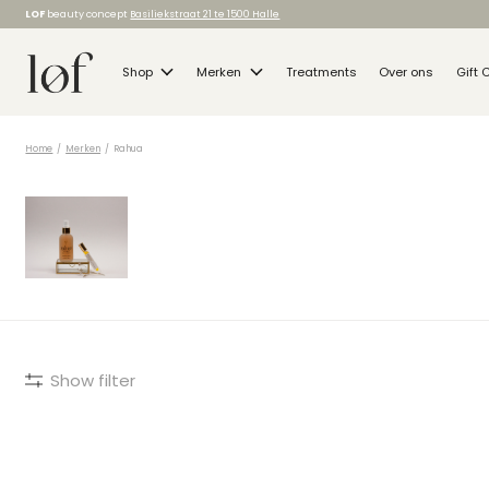
LOF
beauty concept
Basiliekstraat 21 te 1500 Halle
Shop
Merken
Treatments
Over ons
Gift 
Home
/
Merken
/
Rahua
RAHUA
Show filter