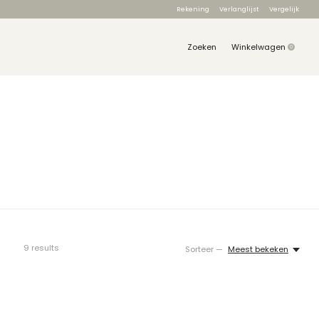
Rekening
Verlanglijst
Vergelijk
Zoeken
Winkelwagen
0
items
9
results
Sorteer —
Meest bekeken