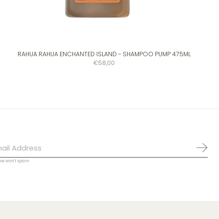
RAHUA RAHUA ENCHANTED ISLAND - SHAMPOO PUMP 475ML
€58,00
Abo
 we won’t spam