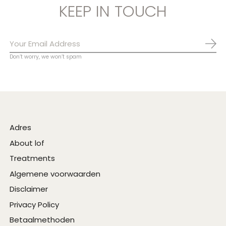
KEEP IN TOUCH
Abo
Don’t worry, we won’t spam
Adres
About lof
Treatments
Algemene voorwaarden
Disclaimer
Privacy Policy
Betaalmethoden