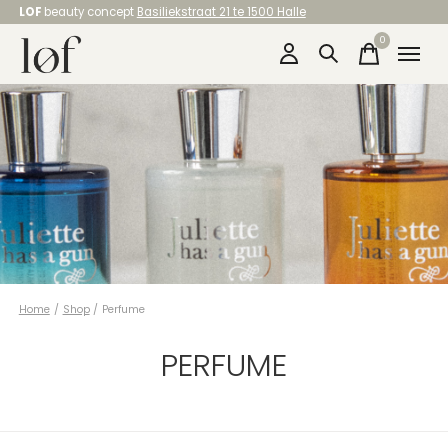
LOF
beauty concept
Basiliekstraat 21 te 1500 Halle
0
items
Home
/
Shop
/
Perfume
PERFUME