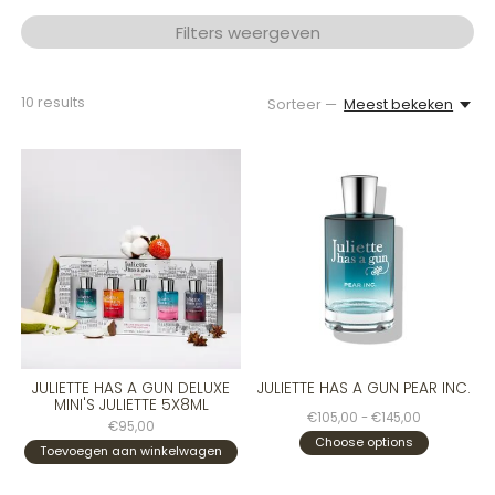
Filters weergeven
10
results
Sorteer —
Meest bekeken
JULIETTE HAS A GUN DELUXE
JULIETTE HAS A GUN PEAR INC.
MINI'S JULIETTE 5X8ML
€105,00 - €145,00
€95,00
Choose options
Toevoegen aan winkelwagen