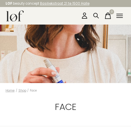
LOF
beauty concept
Basiliekstraat 21 te 1500 Halle
0
items
Home
/
Shop
/
Face
FACE