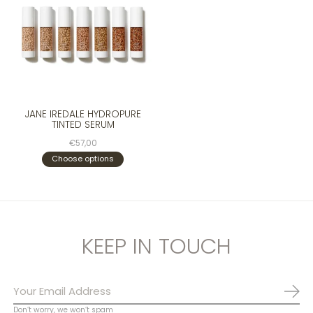
JANE IREDALE HYDROPURE
TINTED SERUM
€57,00
Choose options
KEEP IN TOUCH
Abo
Don’t worry, we won’t spam