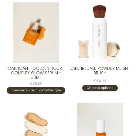
IOAN IOAN - GOLDEN HOUR -
JANE IREDALE POWDER ME SPF
COMPLEX GLOW SERUM -
BRUSH
50ML
€64,00
€89,50
Choose options
Toevoegen aan winkelwagen