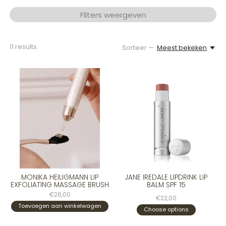
Filters weergeven
11
results
Sorteer —
Meest bekeken
MONIKA HEILIGMANN LIP
JANE IREDALE LIPDRINK LIP
EXFOLIATING MASSAGE BRUSH
BALM SPF 15
€26,00
€22,00
Toevoegen aan winkelwagen
Choose options