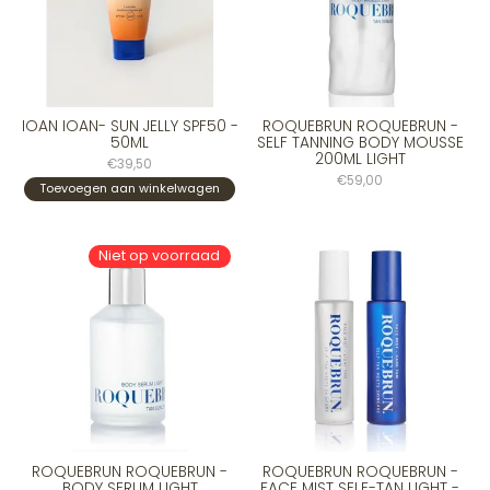
IOAN IOAN- SUN JELLY SPF50 -
ROQUEBRUN ROQUEBRUN -
50ML
SELF TANNING BODY MOUSSE
200ML LIGHT
€39,50
€59,00
Toevoegen aan winkelwagen
Niet op voorraad
ROQUEBRUN ROQUEBRUN -
ROQUEBRUN ROQUEBRUN -
BODY SERUM LIGHT
FACE MIST SELF-TAN LIGHT -