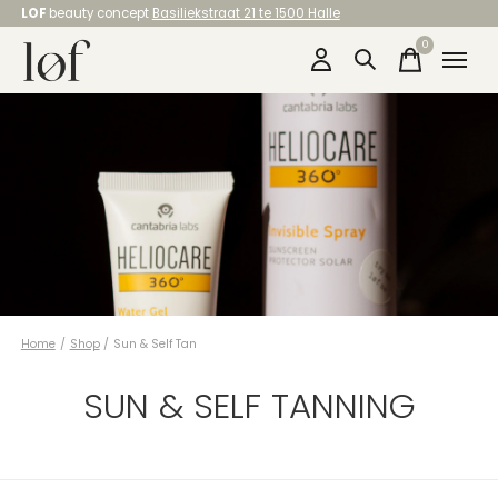
LOF
beauty concept
Basiliekstraat 21 te 1500 Halle
0
items
Home
/
Shop
/
Sun & Self Tan
SUN & SELF TANNING