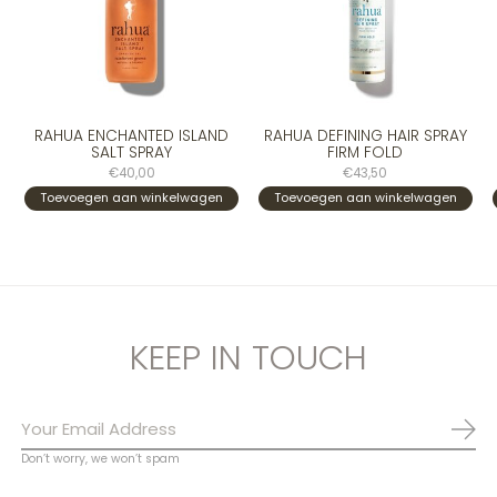
RAHUA ENCHANTED ISLAND
RAHUA DEFINING HAIR SPRAY
SALT SPRAY
FIRM FOLD
€40,00
€43,50
Toevoegen aan winkelwagen
Toevoegen aan winkelwagen
KEEP IN TOUCH
Abo
Don’t worry, we won’t spam