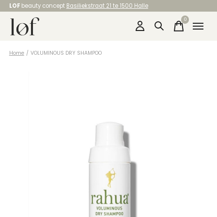
LOF
beauty concept
Basiliekstraat 21 te 1500 Halle
0
items
Home
/
VOLUMINOUS DRY SHAMPOO