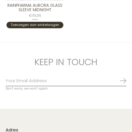
RAINPHARMA AURORA GLASS
SLEEVE MIDNIGHT
€119,95
€160,00
Toevoegen aan winkelwagen
KEEP IN TOUCH
Abo
Don’t worry, we won’t spam
Adres