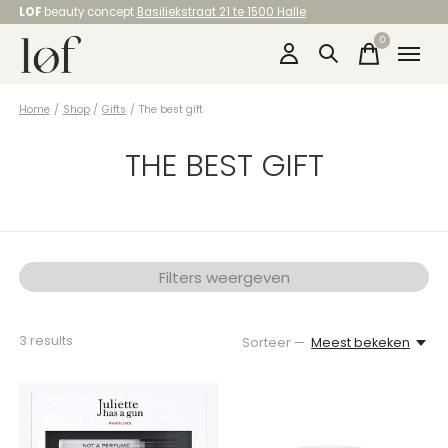
LOF
beauty concept
Basiliekstraat 21 te 1500 Halle
0
items
Home
/
Shop
/
Gifts
/
The best gift
THE BEST GIFT
Filters weergeven
3
results
Sorteer —
Meest bekeken