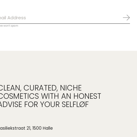
Abo
 we won’t spam
CLEAN, CURATED, NICHE
COSMETICS WITH AN HONEST
ADVISE FOR YOUR SELFLØF
asiliekstraat 21, 1500 Halle