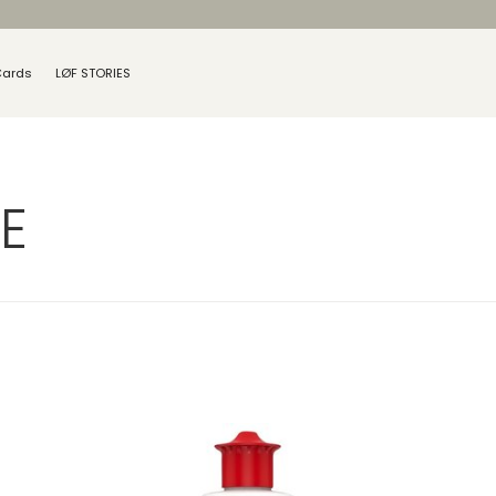
Cards
LØF STORIES
E