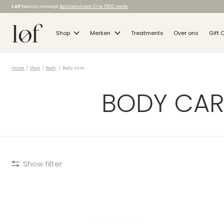
LOF
beauty concept
Basiliekstraat 21 te 1500 Halle
Shop
Merken
Treatments
Over ons
Gift 
Home
/
Shop
/
Body
/
Body care
BODY CAR
Show filter