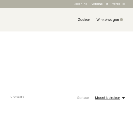
Rekening
Verlanglijst
Vergelijk
Zoeken
Winkelwagen
0
items
5
results
Sorteer —
Meest bekeken