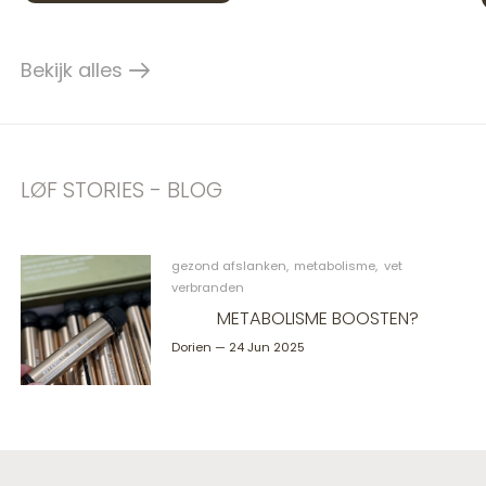
Bekijk alles
products
LØF STORIES - BLOG
Blog items
gezond afslanken
metabolisme
vet
verbranden
METABOLISME BOOSTEN?
Dorien
—
24 Jun 2025