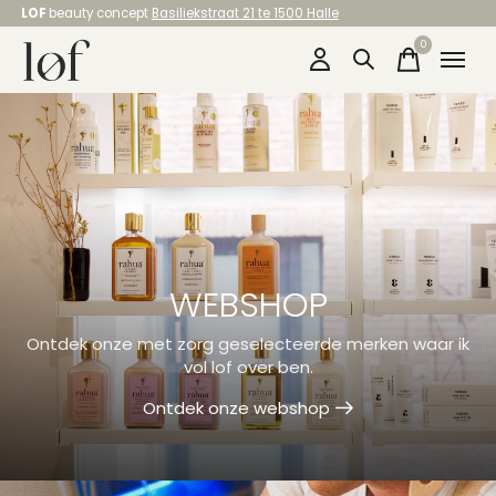
LOF
beauty concept
Basiliekstraat 21 te 1500 Halle
0
items
WEBSHOP
Ontdek onze met zorg geselecteerde merken waar ik
vol lof over ben.
Ontdek onze webshop