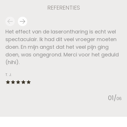
REFERENTIES
Testimonial items
Het effect van de laserontharing is echt wel
spectaculair. Ik had dit veel vroeger moeten
doen. En mijn angst dat het veel pijn ging
doen, was ongegrond. Merci voor het geduld
(hihi).
T. J.
The rating of this product is
5
out of 5
0
1
/
0
6