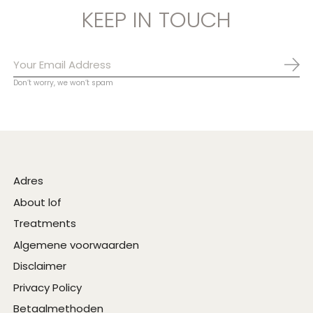
KEEP IN TOUCH
Abo
Don’t worry, we won’t spam
Adres
About lof
Treatments
Algemene voorwaarden
Disclaimer
Privacy Policy
Betaalmethoden