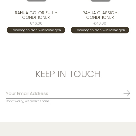
RAHUA COLOR FULL -
RAHUA CLASSIC -
CONDITIONER
CONDITIONER
€46,00
€40,00
Toevoegen aan winkelwagen
Toevoegen aan winkelwagen
KEEP IN TOUCH
Abo
Don’t worry, we won’t spam