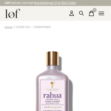
LOF
beauty concept
Basiliekstraat 21 te 1500 Halle
0
items
Home
/
COLOR FULL - CONDITIONER