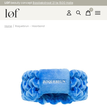
LOF
beauty concept
Basiliekstraat 21 te 1500 Halle
0
items
Home
/
Roquebrun - Haarband