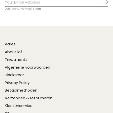
Abo
Don’t worry, we won’t spam
Adres
About lof
Treatments
Algemene voorwaarden
Disclaimer
Privacy Policy
Betaalmethoden
Verzenden & retourneren
Klantenservice