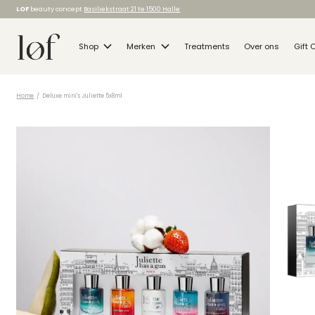
LOF
beauty concept
Basiliekstraat 21 te 1500 Halle
Shop
Merken
Treatments
Over ons
Gift 
Home
/
Deluxe mini's Juliette 5x8ml