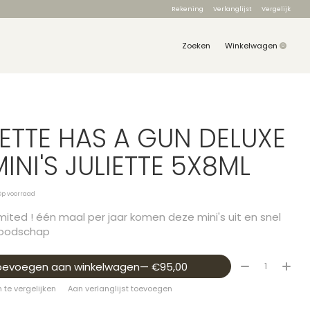
Rekening
Verlanglijst
Vergelijk
Zoeken
Winkelwagen
0
items
IETTE HAS A GUN DELUXE
MINI'S JULIETTE 5X8ML
Op voorraad
imited ! één maal per jaar komen deze mini's uit en snel
 boodschap
Aantal:
oevoegen aan winkelwagen
— €95,00
te vergelijken
Aan verlanglijst toevoegen