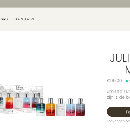
Cards
LØF STORIES
JUL
€95,00
Limited ! L
zijn is de
T
Toevoegen om 