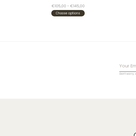
€105,00 - €145,00
Choose options
Don’t worry,