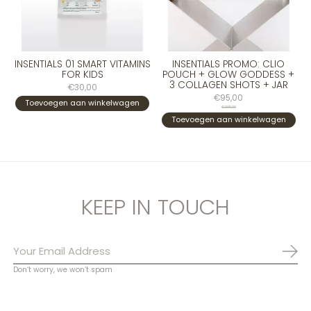
INSENTIALS 01 SMART VITAMINS
INSENTIALS PROMO: CLIO
FOR KIDS
POUCH + GLOW GODDESS +
3 COLLAGEN SHOTS + JAR
€30,00
€95,00
Toevoegen aan winkelwagen
€205,00
Toevoegen aan winkelwagen
KEEP IN TOUCH
Abo
Don’t worry, we won’t spam