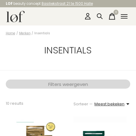
LOF
beauty concept
Basiliekstraat 21 te 1500 Halle
0
items
Home
/
Merken
/
Insentials
INSENTIALS
Filters weergeven
10
results
Sorteer —
Meest bekeken