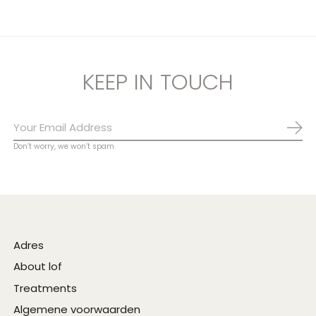
KEEP IN TOUCH
Abo
Don’t worry, we won’t spam
Adres
About lof
Treatments
Algemene voorwaarden