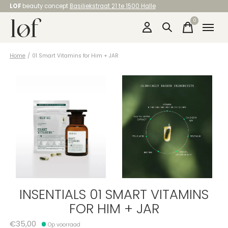
LOF
beauty concept
Basiliekstraat 21 te 1500 Halle
0
items
Home
/
01 Smart Vitamins for Him + JAR
INSENTIALS 01 SMART VITAMINS
FOR HIM + JAR
€35,00
Op voorraad