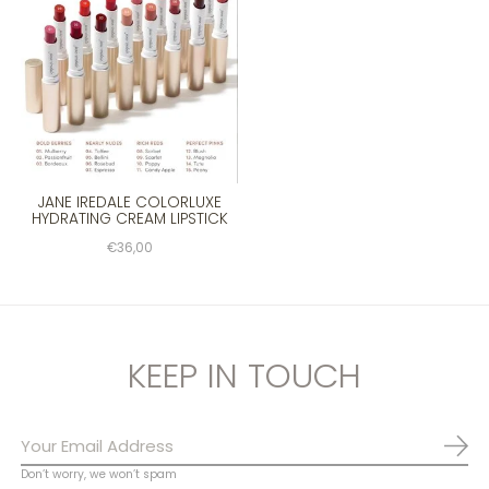
JANE IREDALE COLORLUXE
HYDRATING CREAM LIPSTICK
€36,00
KEEP IN TOUCH
Abo
Don’t worry, we won’t spam