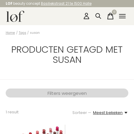
LOF
beauty concept
Basiliekstraat 21 te 1500 Halle
0
items
Home
/
Tags
/
susan
PRODUCTEN GETAGD MET
SUSAN
Filters weergeven
1
result
Sorteer —
Meest bekeken