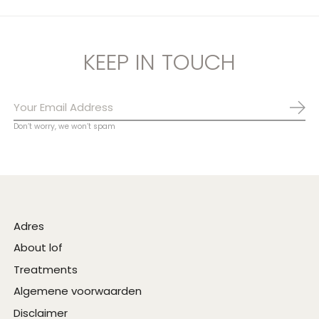
KEEP IN TOUCH
Abo
Don’t worry, we won’t spam
Adres
About lof
Treatments
Algemene voorwaarden
Disclaimer