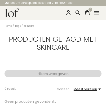
LOF
beauty concept
Basiliekstraat 21 te 1500 Halle
0
items
Home
/
Tags
/
skincare
PRODUCTEN GETAGD MET
SKINCARE
Filters weergeven
0
result
Sorteer —
Meest bekeken
Geen producten gevonden!...