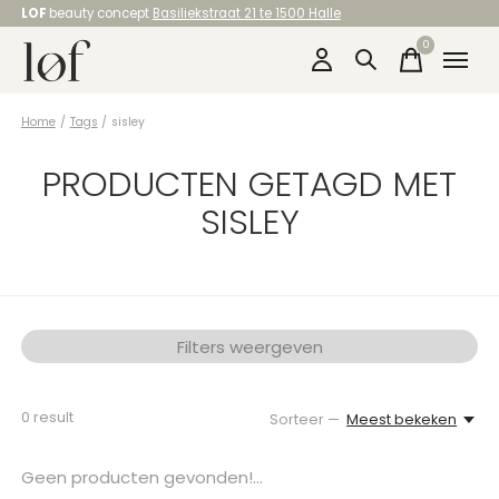
LOF
beauty concept
Basiliekstraat 21 te 1500 Halle
0
items
Home
/
Tags
/
sisley
PRODUCTEN GETAGD MET
SISLEY
Filters weergeven
0
result
Sorteer —
Meest bekeken
Geen producten gevonden!...