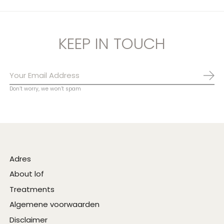
KEEP IN TOUCH
Abo
Don’t worry, we won’t spam
Adres
About lof
Treatments
Algemene voorwaarden
Disclaimer