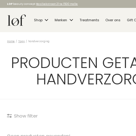
LOF
beauty concept
Basiliekstraat 21 te 1500 Halle
Shop
Merken
Treatments
Over ons
Gift 
Home
/
Tags
/
handverzorging
PRODUCTEN GET
HANDVERZOR
Show filter
Geen producten gevonden!...