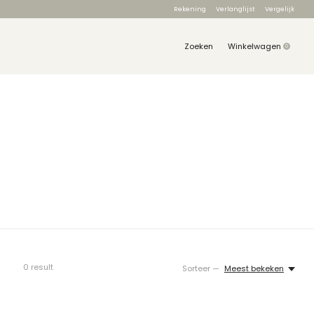
Rekening
Verlanglijst
Vergelijk
Zoeken
Winkelwagen
0
items
0
result
Sorteer —
Meest bekeken