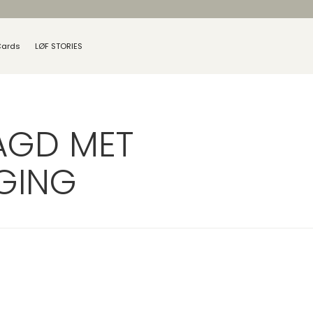
Cards
LØF STORIES
AGD MET
GING