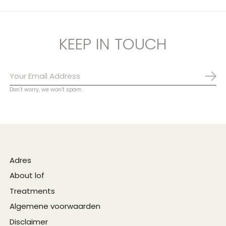
KEEP IN TOUCH
Abo
Don’t worry, we won’t spam
Adres
About lof
Treatments
Algemene voorwaarden
Disclaimer