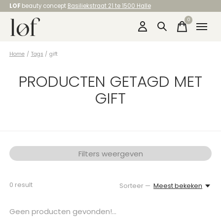
LOF
beauty concept
Basiliekstraat 21 te 1500 Halle
0
items
Home
/
Tags
/
gift
PRODUCTEN GETAGD MET
GIFT
Filters weergeven
0
result
Sorteer —
Meest bekeken
Geen producten gevonden!...