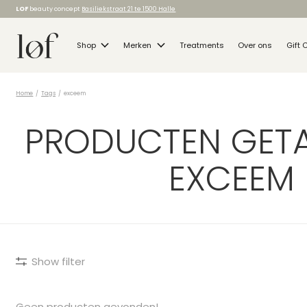
LOF
beauty concept
Basiliekstraat 21 te 1500 Halle
Shop
Merken
Treatments
Over ons
Gift 
Home
/
Tags
/
exceem
PRODUCTEN GET
EXCEEM
Show filter
Geen producten gevonden!...