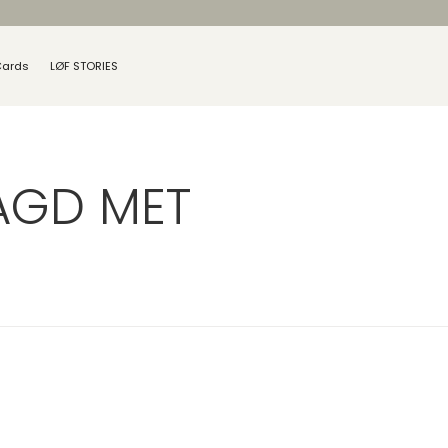
Cards
LØF STORIES
AGD MET