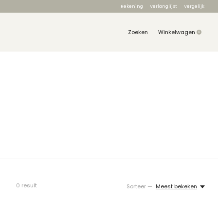
Rekening
Verlanglijst
Vergelijk
Zoeken
Winkelwagen
0
items
0
result
Sorteer —
Meest bekeken