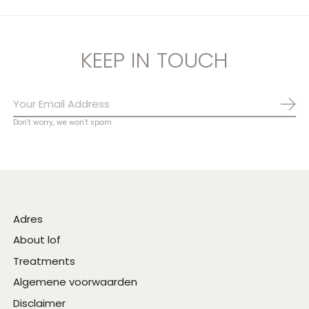
KEEP IN TOUCH
Abo
Don’t worry, we won’t spam
Adres
About lof
Treatments
Algemene voorwaarden
Disclaimer