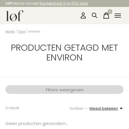
LOF
beauty concept
Basiliekstraat 21 te 1500 Halle
0
items
Home
/
Tags
/
environ
PRODUCTEN GETAGD MET
ENVIRON
Filters weergeven
0
result
Sorteer —
Meest bekeken
Geen producten gevonden!...