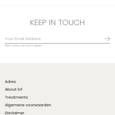
KEEP IN TOUCH
Abo
Don’t worry, we won’t spam
Adres
About lof
Treatments
Algemene voorwaarden
Disclaimer