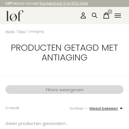
LOF
beauty concept
Basiliekstraat 21 te 1500 Halle
0
items
Home
/
Tags
/
antiaging
PRODUCTEN GETAGD MET
ANTIAGING
Filters weergeven
0
result
Sorteer —
Meest bekeken
Geen producten gevonden!...