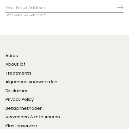
Abo
Don’t worry, we won’t spam
Adres
About lof
Treatments
Algemene voorwaarden
Disclaimer
Privacy Policy
Betaalmethoden
Verzenden & retourneren
Klantenservice