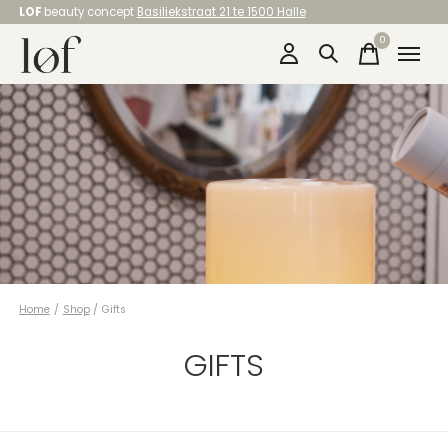
LOF
beauty concept
Basiliekstraat 21 te 1500 Halle
0
items
Home
/
Shop
/
Gifts
GIFTS