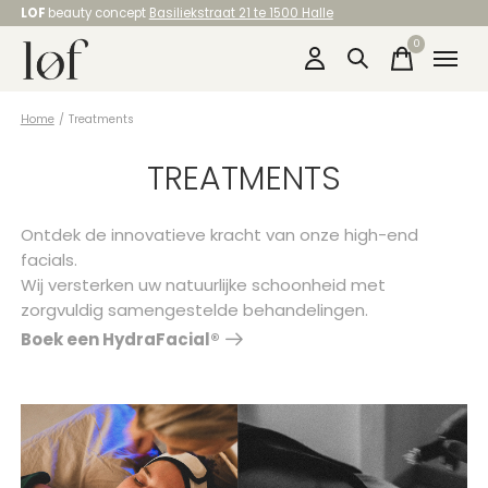
LOF
beauty concept
Basiliekstraat 21 te 1500 Halle
0
items
Home
/
Treatments
TREATMENTS
Ontdek de innovatieve kracht van onze high-end
facials.
Wij versterken uw natuurlijke schoonheid met
zorgvuldig samengestelde behandelingen.
Boek een HydraFacial®