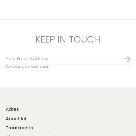
KEEP IN TOUCH
Abo
Don’t worry, we won’t spam
Adres
About lof
Treatments