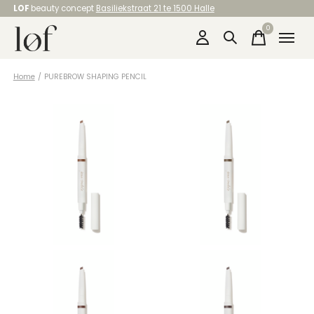
LOF
beauty concept
Basiliekstraat 21 te 1500 Halle
0
items
Home
/
PUREBROW SHAPING PENCIL