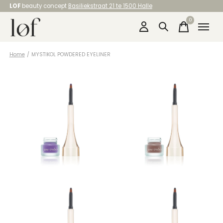
LOF
beauty concept
Basiliekstraat 21 te 1500 Halle
0
items
Home
/
MYSTIKOL POWDERED EYELINER