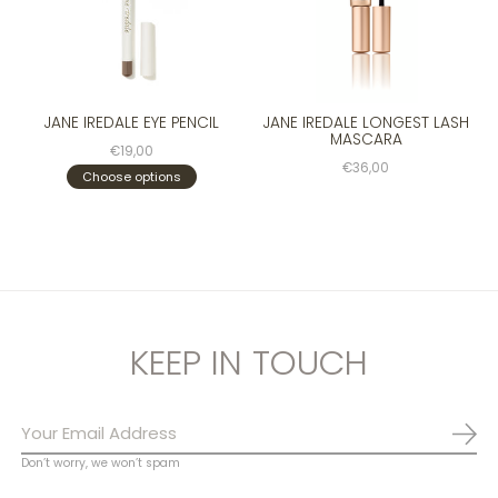
JANE IREDALE EYE PENCIL
JANE IREDALE LONGEST LASH
MASCARA
€19,00
€36,00
Choose options
KEEP IN TOUCH
Abo
Don’t worry, we won’t spam