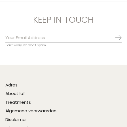
KEEP IN TOUCH
Abo
Don’t worry, we won’t spam
Adres
About lof
Treatments
Algemene voorwaarden
Disclaimer