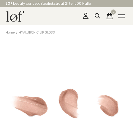
LOF
beauty concept
Basiliekstraat 21 te 1500 Halle
0
items
Home
/
HYALURONIC LIP GLOSS