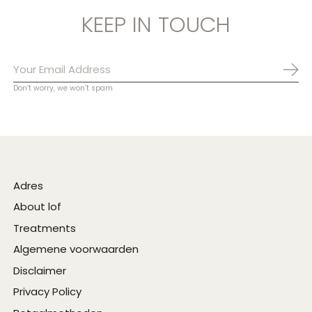
KEEP IN TOUCH
Abo
Don’t worry, we won’t spam
Adres
About lof
Treatments
Algemene voorwaarden
Disclaimer
Privacy Policy