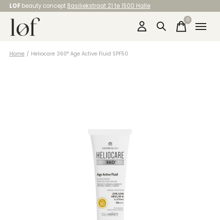
LOF
beauty concept
Basiliekstraat 21 te 1500 Halle
0
items
Home
/
Heliocare 360° Age Active Fluid SPF50