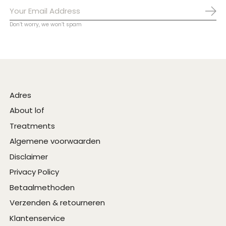
Abo
Don’t worry, we won’t spam
Adres
About lof
Treatments
Algemene voorwaarden
Disclaimer
Privacy Policy
Betaalmethoden
Verzenden & retourneren
Klantenservice