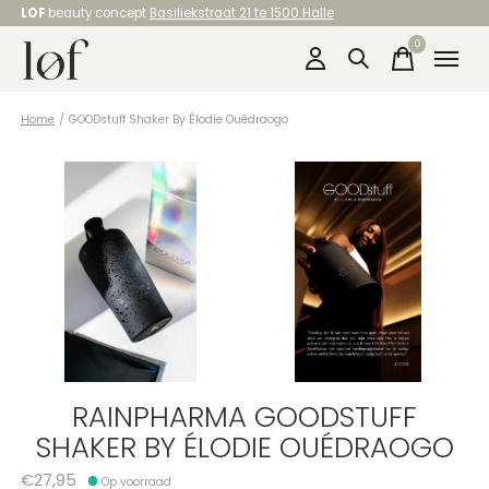
LOF
beauty concept
Basiliekstraat 21 te 1500 Halle
0
items
Home
/
GOODstuff Shaker By Élodie Ouédraogo
RAINPHARMA GOODSTUFF
SHAKER BY ÉLODIE OUÉDRAOGO
€27,95
Op voorraad