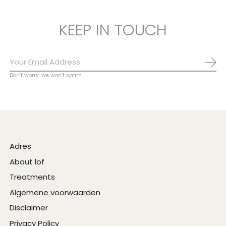
KEEP IN TOUCH
Abo
Don’t worry, we won’t spam
Adres
About lof
Treatments
Algemene voorwaarden
Disclaimer
Privacy Policy