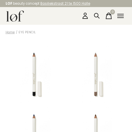
LOF
beauty concept
Basiliekstraat 21 te 1500 Halle
0
items
Home
/
EYE PENCIL