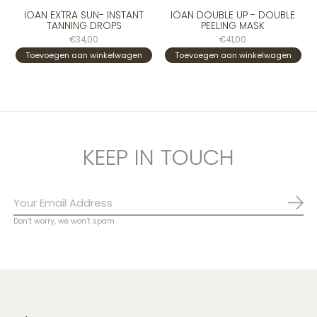
IOAN EXTRA SUN- INSTANT
IOAN DOUBLE UP - DOUBLE
TANNING DROPS
PEELING MASK
€34,00
€41,00
Toevoegen aan winkelwagen
Toevoegen aan winkelwagen
KEEP IN TOUCH
Abo
Don’t worry, we won’t spam