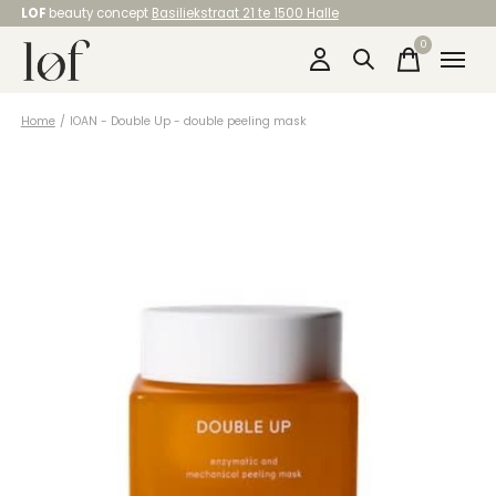
LOF
beauty concept
Basiliekstraat 21 te 1500 Halle
0
items
Home
/
IOAN - Double Up - double peeling mask