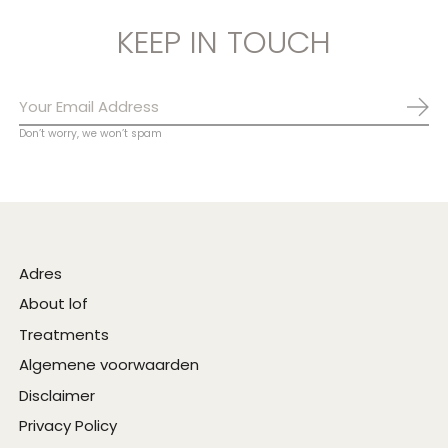
KEEP IN TOUCH
Abo
Don’t worry, we won’t spam
Adres
About lof
Treatments
Algemene voorwaarden
Disclaimer
Privacy Policy