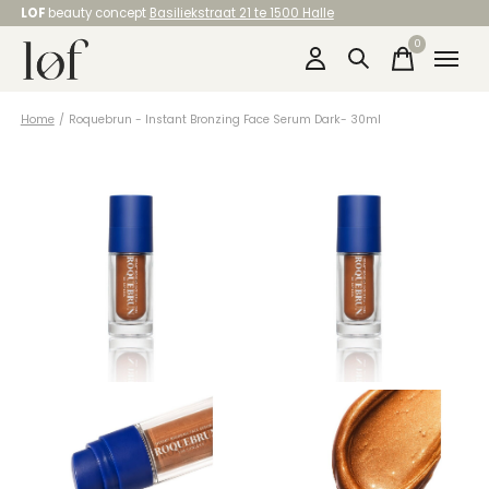
LOF
beauty concept
Basiliekstraat 21 te 1500 Halle
0
items
Home
/
Roquebrun - Instant Bronzing Face Serum Dark- 30ml