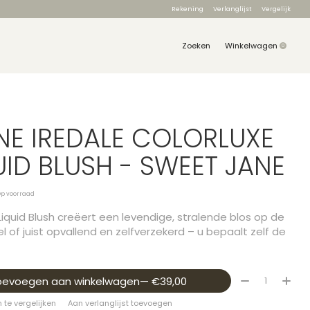
Rekening
Verlanglijst
Vergelijk
Zoeken
Winkelwagen
0
items
NE IREDALE COLORLUXE
UID BLUSH - SWEET JANE
Op voorraad
Liquid Blush creëert een levendige, stralende blos op de
el of juist opvallend en zelfverzekerd – u bepaalt zelf de
Aantal:
oevoegen aan winkelwagen
— €39,00
te vergelijken
Aan verlanglijst toevoegen