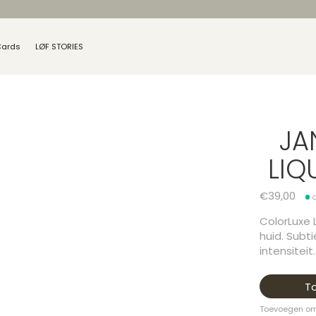
Cards
LØF STORIES
JA
LIQ
€39,00
ColorLuxe 
huid. Subti
intensiteit.
T
Toevoegen om 