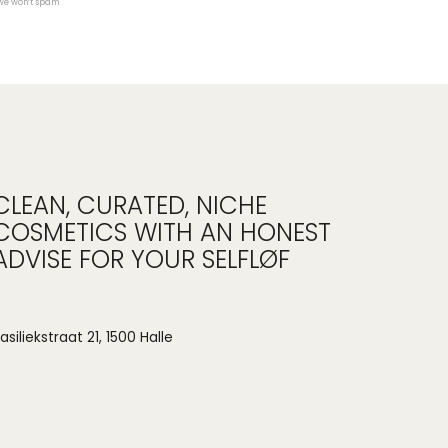
 we won’t spam
CLEAN, CURATED, NICHE
COSMETICS WITH AN HONEST
ADVISE FOR YOUR SELFLØF
asiliekstraat 21, 1500 Halle