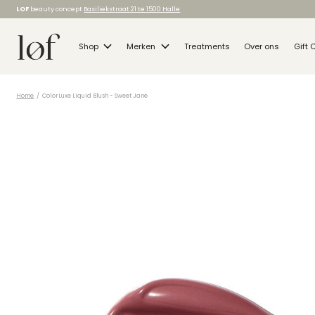
LOF
beauty concept
Basiliekstraat 21 te 1500 Halle
Shop
Merken
Treatments
Over ons
Gift 
Home
/
ColorLuxe Liquid Blush - Sweet Jane