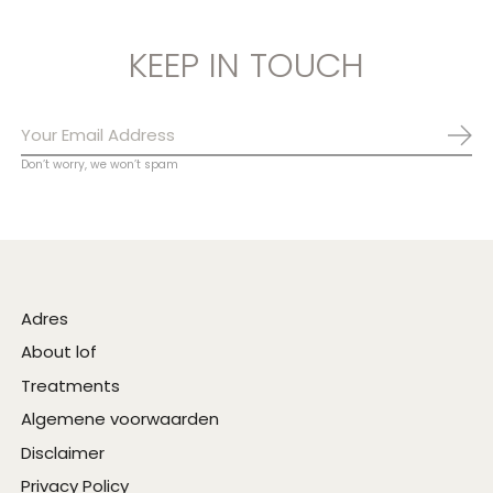
KEEP IN TOUCH
Abo
Don’t worry, we won’t spam
Adres
About lof
Treatments
Algemene voorwaarden
Disclaimer
Privacy Policy