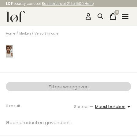
LOF
beauty concept
Basiliekstraat 21 te 1500 Halle
0
items
Home
/
Merken
/
Verso Skincare
VERSO SKINCARE
Filters weergeven
0
result
Sorteer —
Meest bekeken
Geen producten gevonden!...