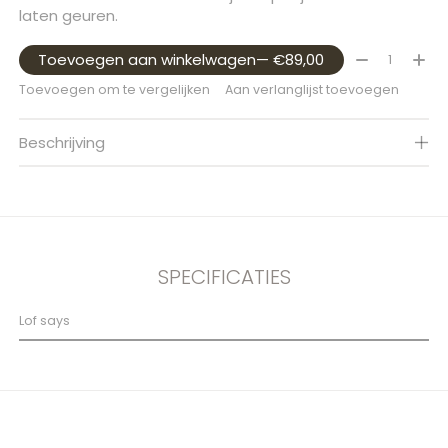
laten geuren.
Aantal:
Toevoegen aan winkelwagen
— €89,00
Toevoegen om te vergelijken
Aan verlanglijst toevoegen
Beschrijving
SPECIFICATIES
Lof says