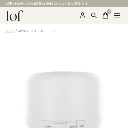
LOF
beauty concept
Basiliekstraat 21 te 1500 Halle
0
items
Home
/
AROMA DIFFUSER - 500ml